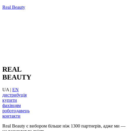
Real Beauty
REAL
BEAUTY
UA |
EN
дистрибуція
купити
фахівцям
роботодавець
контакти
Real Beauty є вибором більше ніж 1300 партнерів, адже ми —