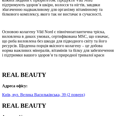
кожної людини є пріоритетом. Продукти Vild Nord
підтримують здоровʼя шкіри, волосся та нігтів, завдяки
збагаченню надважливому для організму вітамінному та
білкового комплексу, якого так не вистачає в сучасності.
Основою колагену Vild Nord є північноатлантична тріска,
виловлена в диких умовах, сертифікована MSC, що означає,
що риба виловлена без шкоди для підводного світу та його
ресурсів. Щоденна порція якісного колагену – це добова
норма важливих мінералів, вітамінів та білку для забезпечення
і підтримки вашого здоровʼя та природної тривалої краси
REAL BEAUTY
Адреса офісу:
Київ, вул. Велика Васильківська, 39 (2 поверх)
REAL BEAUTY