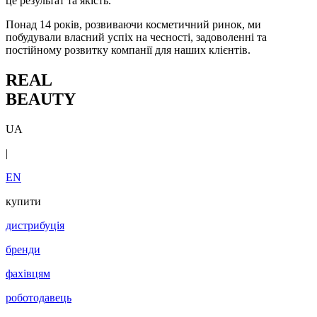
це результат та якість.
Понад 14 років, розвиваючи косметичний ринок, ми
побудували власний успіх на чесності, задоволенні та
постійному розвитку компанії для наших клієнтів.
REAL
BEAUTY
UA
|
EN
купити
дистрибуція
бренди
фахівцям
роботодавець