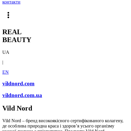
контакти
REAL
BEAUTY
UA
|
EN
vildnord.com
vildnord.com.ua
Vild Nord
Vild Nord – бренд високоякісного сертифікованого колагену,
де особлива природна краса і здоровʼя усього організму